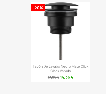
-20%
Vista rápida

Tapón De Lavabo Negro Mate Click
Clack Válvula
14,36 €
17,95 €