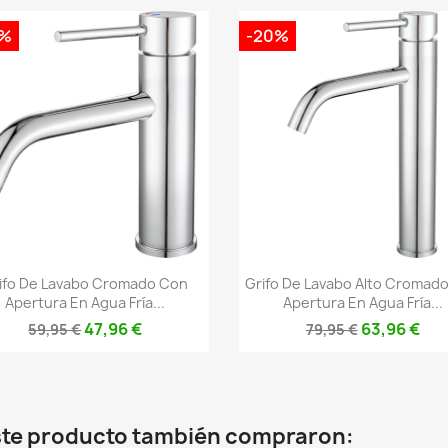
0%
-20%
Vista rápida
Vista rápida


ifo De Lavabo Cromado Con
Grifo De Lavabo Alto Cromad
Apertura En Agua Fría...
Apertura En Agua Fría...
47,96 €
63,96 €
59,95 €
79,95 €
este producto también compraron: