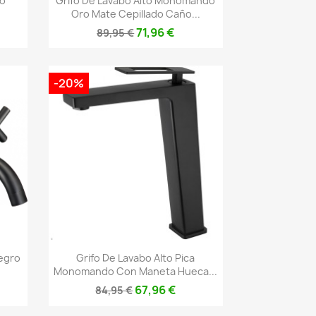
bo
Grifo De Lavabo Alto Monomando
Oro Mate Cepillado Caño...
71,96 €
89,95 €
-20%
Vista rápida

egro
Grifo De Lavabo Alto Pica
Monomando Con Maneta Hueca...
67,96 €
84,95 €