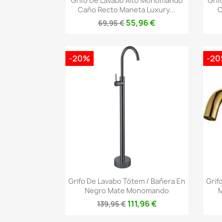
Grifo De Lavabo Alto Monomando
Gri
Caño Recto Maneta Luxury...
C
55,96 €
69,95 €
-20%
-2
Vista rápida

Grifo De Lavabo Tótem / Bañera En
Grif
Negro Mate Monomando
M
111,96 €
139,95 €