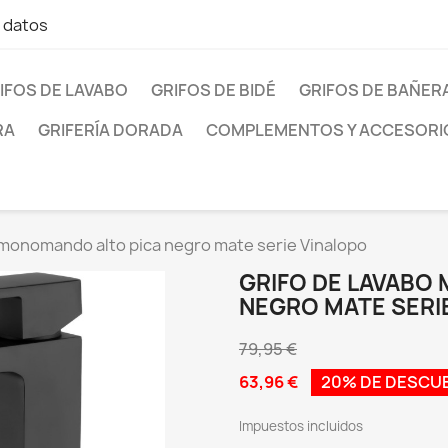
e datos
IFOS DE LAVABO
GRIFOS DE BIDÉ
GRIFOS DE BAÑER
RA
GRIFERÍA DORADA
COMPLEMENTOS Y ACCESORI
 monomando alto pica negro mate serie Vinalopo
GRIFO DE LAVABO
NEGRO MATE SERI
79,95 €
63,96 €
20% DE DESCU
Impuestos incluidos