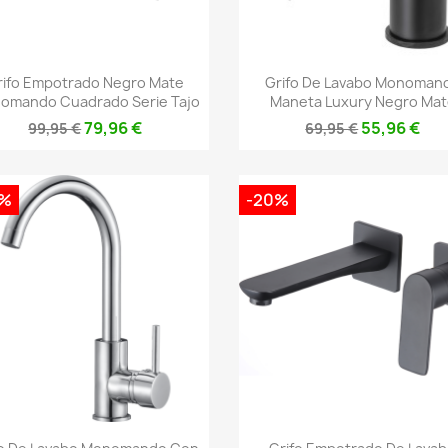
Vista rápida
Vista rápida


rifo Empotrado Negro Mate
Grifo De Lavabo Monoman
omando Cuadrado Serie Tajo
Maneta Luxury Negro Mat
79,96 €
55,96 €
99,95 €
69,95 €
0%
-20%
Vista rápida
Vista rápida

