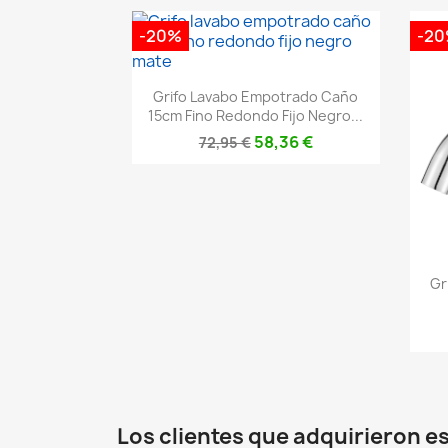
-20%
-2
Vista rápida

Grifo Lavabo Empotrado Caño
15cm Fino Redondo Fijo Negro...
58,36 €
72,95 €
Gr
Los clientes que adquirieron 