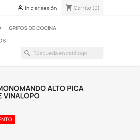
shopping_cart

Carrito
(0)
Iniciar sesión
A
GRIFOS DE COCINA
OS
search
 MONOMANDO ALTO PICA
E VINALOPO
ENTO