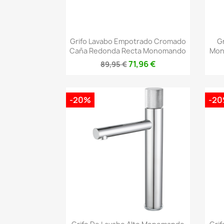
Vista rápida

Grifo Lavabo Empotrado Cromado
G
Caña Redonda Recta Monomando
Mon
71,96 €
89,95 €
-20%
-2
Vista rápida
