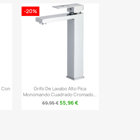
-20%
Vista rápida

o Con
Grifo De Lavabo Alto Pica
Monomando Cuadrado Cromado...
55,96 €
69,95 €