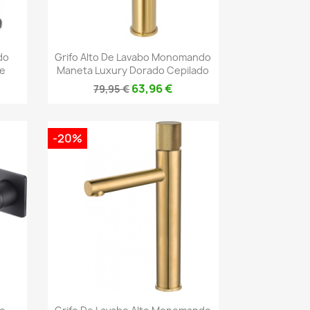
Vista rápida

do
Grifo Alto De Lavabo Monomando
e
Maneta Luxury Dorado Cepilado
63,96 €
79,95 €
-20%
Vista rápida
