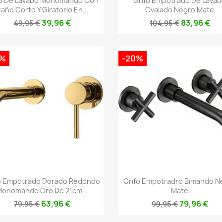
fo De Lavabo Monomando Con
Grifo Empotrado De Lava
año Corto Y Giratorio En...
Ovalado Negro Mate
39,96 €
83,96 €
49,95 €
104,95 €
0%
-20%
Vista rápida
Vista rápida


o Empotrado Dorado Redondo
Grifo Empotradro Bimando N
onomando Oro De 21cm...
Mate
63,96 €
79,96 €
79,95 €
99,95 €