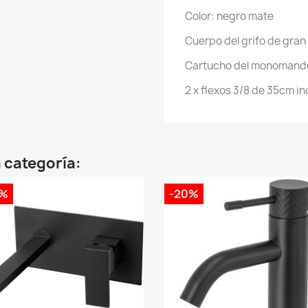
Color: negro mate
Cuerpo del grifo de gran
Cartucho del monomand
2 x flexos 3/8 de 35cm in
 categoría:
0%
-20%