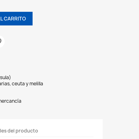
AL CARRITO
sula)
rias, ceuta y melilla
 mercancía
les del producto