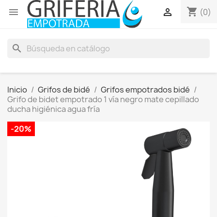
shopping_cart


(0)
search
Inicio
Grifos de bidé
Grifos empotrados bidé
Grifo de bidet empotrado 1 vía negro mate cepillado
ducha higiénica agua fría
-20%