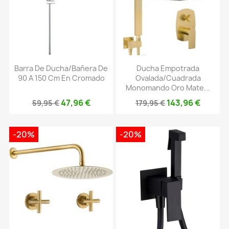
Barra De Ducha/bañera De
Ducha Empotrada
90 A 150 Cm En Cromado
Ovalada/cuadrada
Monomando Oro Mate...
47,96 €
143,96 €
59,95 €
179,95 €
-20%
-20%