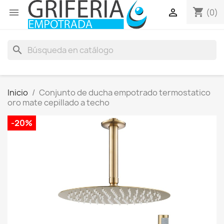
shopping_cart


(0)
search
Inicio
Conjunto de ducha empotrado termostatico
oro mate cepillado a techo
-20%