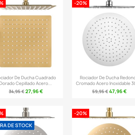
0%
-20%
Vista rápida
Vista rápida


ciador De Ducha Cuadrado
Rociador De Ducha Redon
Dorado Cepillado Acero...
Cromado Acero Inoxidable 30
27,96 €
47,96 €
34,95 €
59,95 €
0%
-20%
RA DE STOCK