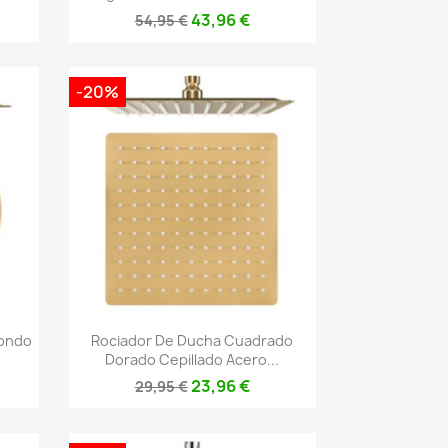
43,96 €
54,95 €
-20%
Vista rápida

dondo
Rociador De Ducha Cuadrado
Dorado Cepillado Acero...
23,96 €
29,95 €