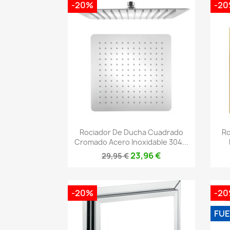
-20%
-2
Vista rápida

Rociador De Ducha Cuadrado
Ro
Cromado Acero Inoxidable 304...
23,96 €
29,95 €
-20%
-2
FUE