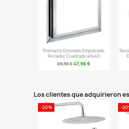
Vista rápida

Premarco Cromado Empotrado
Roci
Rociador Cuadrado 40x40
E
47,96 €
59,95 €
Los clientes que adquirieron 
-20%
-2