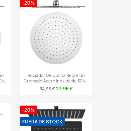
-20%
Vista rápida

do
Rociador De Ducha Redondo
4...
Cromado Acero Inoxidable 304...
27,96 €
34,95 €
-20%
FUERA DE STOCK