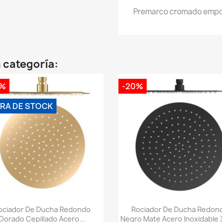
Premarco cromado empo
 categoría:
0%
-20%
RA DE STOCK
Vista rápida
Vista rápida


ociador De Ducha Redondo
Rociador De Ducha Redon
Dorado Cepillado Acero...
Negro Mate Acero Inoxidable 3