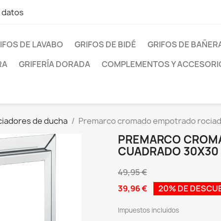
e datos
IFOS DE LAVABO
GRIFOS DE BIDÉ
GRIFOS DE BAÑER
RA
GRIFERÍA DORADA
COMPLEMENTOS Y ACCESORI
ciadores de ducha
Premarco cromado empotrado rociad
PREMARCO CROM
CUADRADO 30X30
49,95 €
39,96 €
20% DE DESCU
Impuestos incluidos