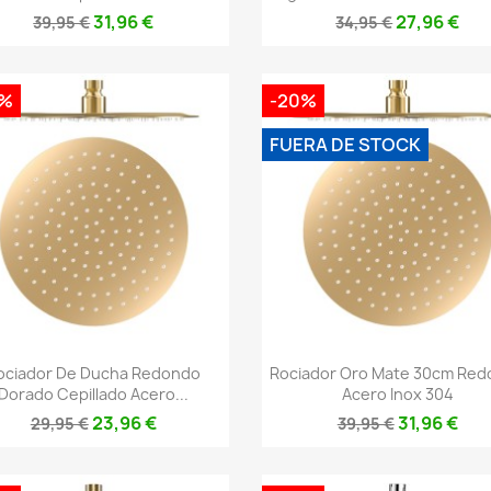
31,96 €
27,96 €
39,95 €
34,95 €
0%
-20%
FUERA DE STOCK
Vista rápida
Vista rápida


ociador De Ducha Redondo
Rociador Oro Mate 30cm Re
Dorado Cepillado Acero...
Acero Inox 304
23,96 €
31,96 €
29,95 €
39,95 €