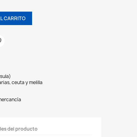
AL CARRITO
sula)
rias, ceuta y melilla
 mercancía
les del producto