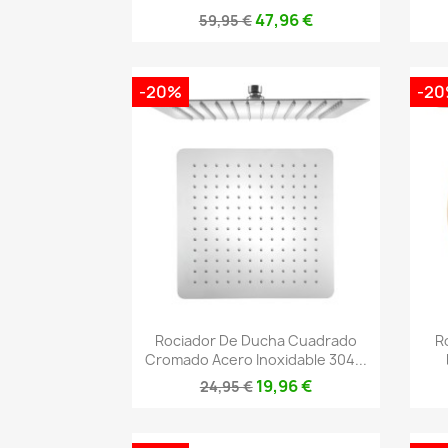
47,96 €
59,95 €
-20%
-2
Vista rápida

Rociador De Ducha Cuadrado
R
Cromado Acero Inoxidable 304...
19,96 €
24,95 €