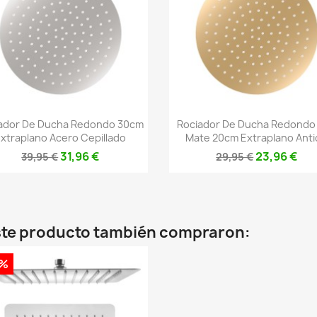
Vista rápida
Vista rápida


ador De Ducha Redondo 30cm
Rociador De Ducha Redondo
xtraplano Acero Cepillado
Mate 20cm Extraplano Anti
31,96 €
23,96 €
39,95 €
29,95 €
este producto también compraron:
0%