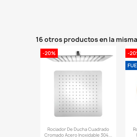
16 otros productos en la misma
-20%
-2
FUE
Vista rápida

Rociador De Ducha Cuadrado
R
Cromado Acero Inoxidable 304...