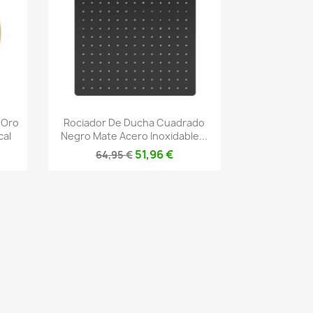
Vista rápida

 Oro
Rociador De Ducha Cuadrado
cal
Negro Mate Acero Inoxidable...
51,96 €
64,95 €