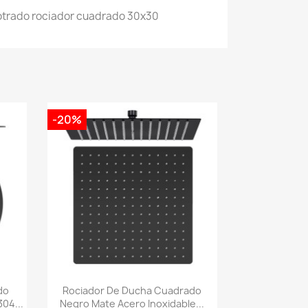
trado rociador cuadrado 30x30
-20%
Vista rápida

do
Rociador De Ducha Cuadrado
04...
Negro Mate Acero Inoxidable...