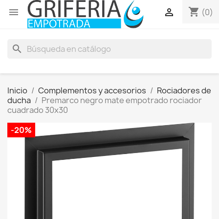
shopping_cart


(0)
search
Inicio
Complementos y accesorios
Rociadores de
ducha
Premarco negro mate empotrado rociador
cuadrado 30x30
-20%