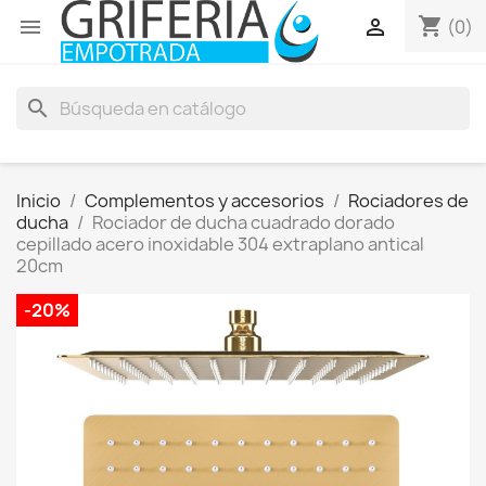
shopping_cart


(0)
search
Inicio
Complementos y accesorios
Rociadores de
ducha
Rociador de ducha cuadrado dorado
cepillado acero inoxidable 304 extraplano antical
20cm
-20%