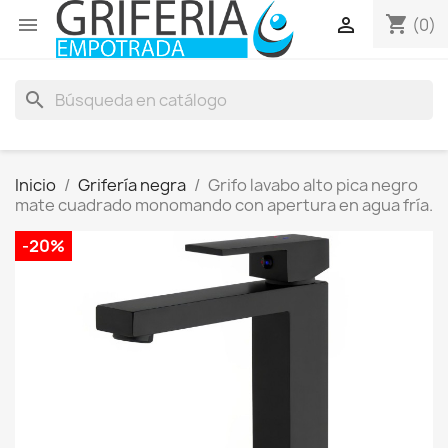
shopping_cart


(0)
search
Inicio
Grifería negra
Grifo lavabo alto pica negro
mate cuadrado monomando con apertura en agua fría.
-20%