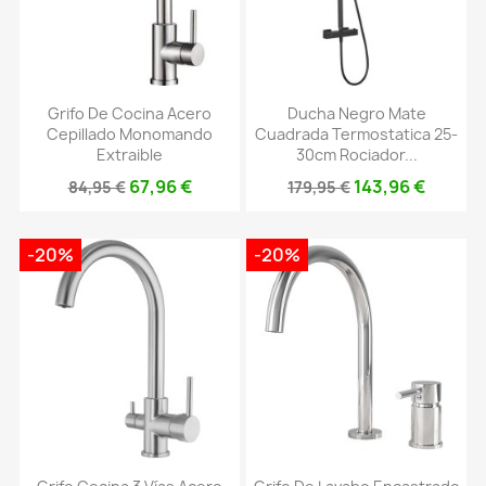
Grifo De Cocina Acero
Ducha Negro Mate
Cepillado Monomando
Cuadrada Termostatica 25-
Extraible
30cm Rociador...
67,96 €
143,96 €
84,95 €
179,95 €
-20%
-20%