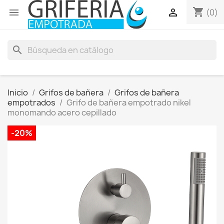
shopping_cart


(0)
search
Inicio
Grifos de bañera
Grifos de bañera
empotrados
Grifo de bañera empotrado nikel
monomando acero cepillado
-20%