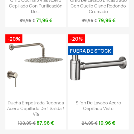
Grifo Cocina 3 Vías Acero
Grifo De Lavabo Encastrado
Cepillado Con Purificación
Con Cuello Cisne Redondo
De...
Cromado
71,96 €
79,96 €
89,95 €
99,95 €
-20%
-20%
FUERA DE STOCK
Ducha Empotrada Redonda
Sifon De Lavabo Acero
Acero Cepillado De 1 Salida /
Cepillado Visto
Vía
87,96 €
19,96 €
109,95 €
24,95 €