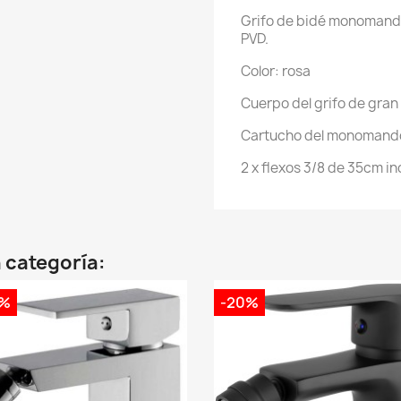
Grifo de bidé monomand
PVD.
Color: rosa
Cuerpo del grifo de gran
Cartucho del monomand
2 x flexos 3/8 de 35cm in
 categoría:
0%
-20%