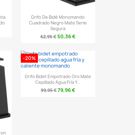
Vista rápida

eta
Grifo De Bidé Monomando
do
Cuadrado Negro Mate Serie
Segura
50,36 €
62,95 €
-20%
Vista rápida

Grifo Bidet Empotrado Oro Mate
Cepillado Agua Fría Y...
79,96 €
99,95 €
Con