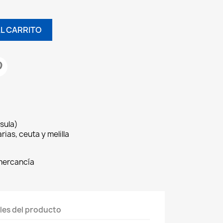
AL CARRITO
sula)
rias, ceuta y melilla
 mercancía
les del producto