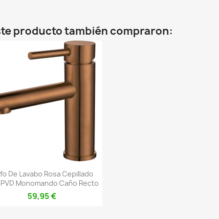
este producto también compraron:
Vista rápida

ifo De Lavabo Rosa Cepillado
 PVD Monomando Caño Recto
59,95 €