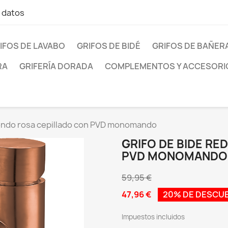
e datos
IFOS DE LAVABO
GRIFOS DE BIDÉ
GRIFOS DE BAÑER
RA
GRIFERÍA DORADA
COMPLEMENTOS Y ACCESORI
dondo rosa cepillado con PVD monomando
GRIFO DE BIDE R
PVD MONOMANDO
59,95 €
47,96 €
20% DE DESCU
Impuestos incluidos