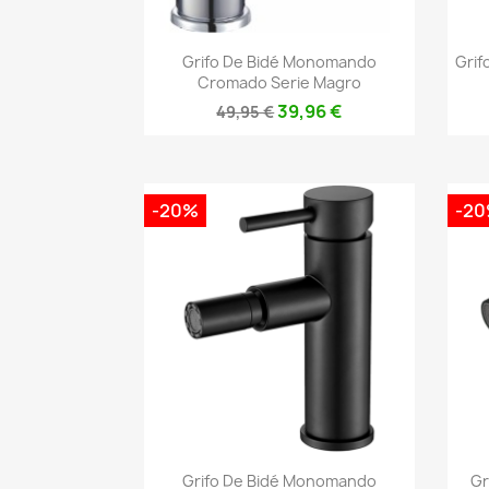
Vista rápida

Grifo De Bidé Monomando
Grif
Cromado Serie Magro
39,96 €
49,95 €
-20%
-2
Vista rápida

Grifo De Bidé Monomando
Gr