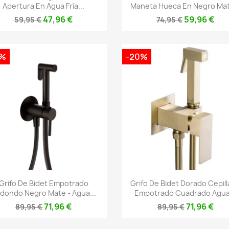
Apertura En Agua Fría...
Maneta Hueca En Negro Mat
47,96 €
59,96 €
59,95 €
74,95 €
0%
-20%
Vista rápida
Vista rápida


Grifo De Bidet Empotrado
Grifo De Bidet Dorado Cepil
dondo Negro Mate - Agua...
Empotrado Cuadrado Agua.
71,96 €
71,96 €
89,95 €
89,95 €