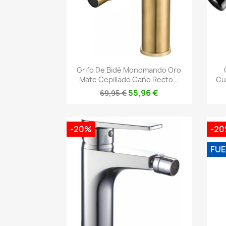
Vista rápida

Grifo De Bidé Monomando Oro
Mate Cepillado Caño Recto...
Cu
55,96 €
69,95 €
-20%
-2
FUE