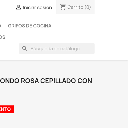
shopping_cart

Carrito
(0)
Iniciar sesión
A
GRIFOS DE COCINA
OS
search
EDONDO ROSA CEPILLADO CON
ENTO