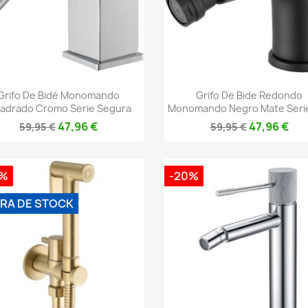
Vista rápida
Vista rápida


Grifo De Bidé Monomando
Grifo De Bide Redondo
adrado Cromo Serie Segura
Monomando Negro Mate Serie
47,96 €
47,96 €
59,95 €
59,95 €
0%
-20%
RA DE STOCK