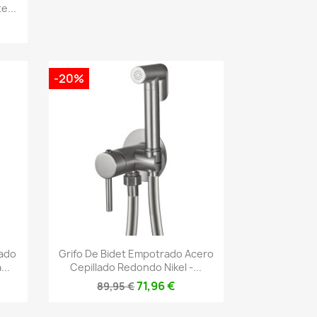
e...
-20%
Vista rápida

lado
Grifo De Bidet Empotrado Acero
..
Cepillado Redondo Nikel -...
71,96 €
89,95 €