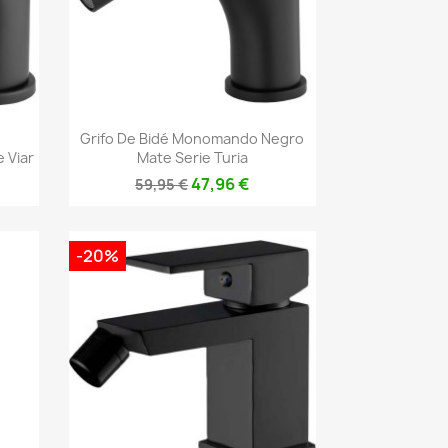
Vista rápida

Grifo De Bidé Monomando Negro
 Viar
Mate Serie Turia
47,96 €
59,95 €
-20%