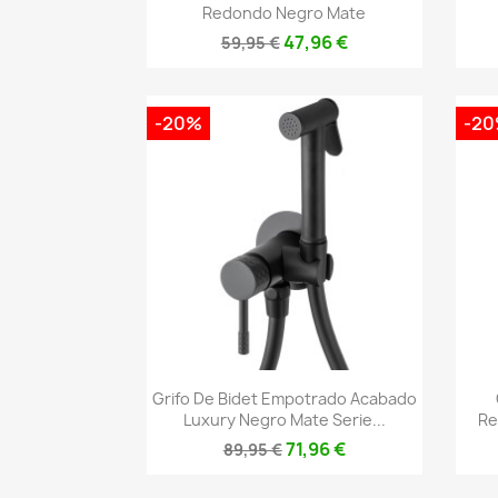
Redondo Negro Mate
47,96 €
59,95 €
-20%
-2
Vista rápida

Grifo De Bidet Empotrado Acabado
Luxury Negro Mate Serie...
Re
71,96 €
89,95 €