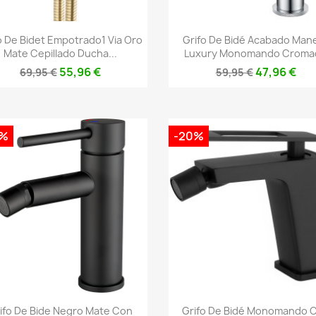
Vista rápida
Vista rápida


o De Bidet Empotrado1 Via Oro
Grifo De Bidé Acabado Man
Mate Cepillado Ducha...
Luxury Monomando Croma
55,96 €
47,96 €
69,95 €
59,95 €
0%
-20%
Vista rápida
Vista rápida


ifo De Bide Negro Mate Con
Grifo De Bidé Monomando 