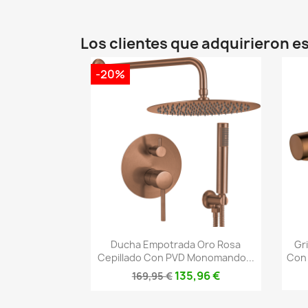
Los clientes que adquirieron 
-20%
Vista rápida

Ducha Empotrada Oro Rosa
Gr
Cepillado Con PVD Monomando...
Con
135,96 €
169,95 €