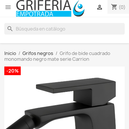
shopping_cart


(0)
search
Inicio
Grifos negros
Grifo de bide cuadrado
monomando negro mate serie Carrion
-20%