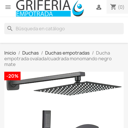
shopping_cart


(0)
search
Inicio
Duchas
Duchas empotradas
Ducha
empotrada ovalada/cuadrada monomando negro
mate
-20%