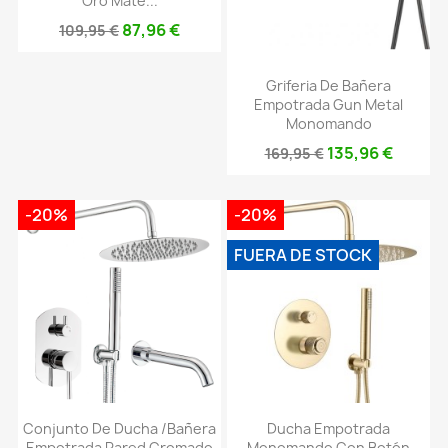
Oro Mate...
87,96 €
109,95 €
Griferia De Bañera
Empotrada Gun Metal
Monomando
135,96 €
169,95 €
-20%
-20%
FUERA DE STOCK
Conjunto De Ducha /bañera
Ducha Empotrada
Empotrada Pared Cromado
Monomando Con Botón